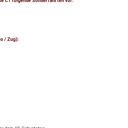
sse C1 folgende Sonderfahrten vor:
o / Zug):