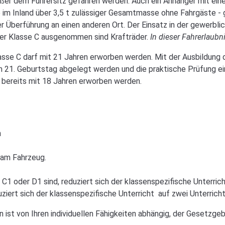
ußer dem Führersitz gefahren werden. Auch ein Anhänger mit ei
 Inland über 3,5 t zulässiger Gesamtmasse ohne Fahrgäste - g
Überführung an einen anderen Ort. Der Einsatz in der gewerblic
 der Klasse C ausgenommen sind Krafträder.
In dieser Fahrerlaubn
asse C darf mit 21 Jahren erworben werden. Mit der Ausbildung d
 21. Geburtstag abgelegt werden und die praktische Prüfung ein
s bereits mit 18 Jahren erworben werden.
n
 am Fahrzeug.
C1 oder D1 sind, reduziert sich der klassenspezifische Unterrich
uziert sich der klassenspezifische Unterricht auf zwei Unterrich
ist von Ihren individuellen Fähigkeiten abhängig, der Gesetzgeb