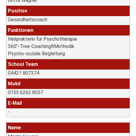
Britta Wagner
Position
Gesundheitscoach
Funktionen
Heilprakterin für Psychotherapie
360°-Tree-CoachingRMethodik
Psycho-soziale Begleitung
School Team
04421 807374
Mobil
0155 6262 8557
E-Mail
-
Name