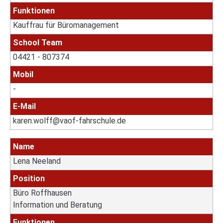
Funktionen
Kauffrau für Büromanagement
School Team
04421 - 807374
Mobil
-
E-Mail
karen.wolff@vaof-fahrschule.de
Name
Lena Neeland
Position
Büro Roffhausen
Information und Beratung
Funktionen