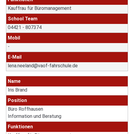
Kauffrau für Büromanagement
School Team
04421 - 807374
Mobil
-
E-Mail
lena.neeland@vaof-fahrschule.de
Name
Iris Brand
Position
Büro Roffhausen
Information und Beratung
Funktionen