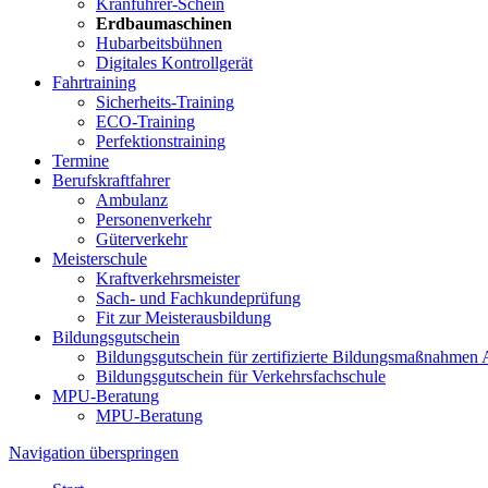
Kranführer-Schein
Erdbaumaschinen
Hubarbeitsbühnen
Digitales Kontrollgerät
Fahrtraining
Sicherheits-Training
ECO-Training
Perfektionstraining
Termine
Berufskraftfahrer
Ambulanz
Personenverkehr
Güterverkehr
Meisterschule
Kraftverkehrsmeister
Sach- und Fachkundeprüfung
Fit zur Meisterausbildung
Bildungsgutschein
Bildungsgutschein für zertifizierte Bildungsmaßnahme
Bildungsgutschein für Verkehrsfachschule
MPU-Beratung
MPU-Beratung
Navigation überspringen