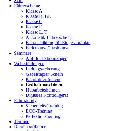
Start
Führerscheine
Klasse A
Klasse B, BE
Klasse C
Klasse D
Klasse L, T
Automatik-Führerschein
Fahrausbildung für Eingeschränkte
Ferienkurse/Crashkurse
Seminare
ASF für Fahranfänger
Weiterbildungen
Ladungssicherung
Gabelstapler-Schein
Kranführer-Schein
Erdbaumaschinen
Hubarbeitsbühnen
Digitales Kontrollgerät
Fahrtraining
Sicherheits-Training
ECO-Training
Perfektionstraining
Termine
Berufskraftfahrer