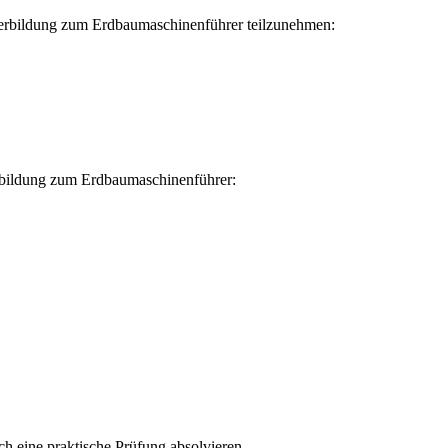
iterbildung zum Erdbaumaschinenführer teilzunehmen:
erbildung zum Erdbaumaschinenführer:
ch eine praktische Prüfung absolvieren.