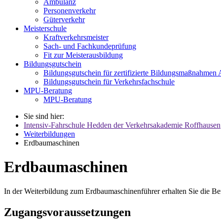
Ambulanz
Personenverkehr
Güterverkehr
Meisterschule
Kraftverkehrsmeister
Sach- und Fachkundeprüfung
Fit zur Meisterausbildung
Bildungsgutschein
Bildungsgutschein für zertifizierte Bildungsmaßnahme
Bildungsgutschein für Verkehrsfachschule
MPU-Beratung
MPU-Beratung
Sie sind hier:
Intensiv-Fahrschule Hedden der Verkehrsakademie Roffhausen
Weiterbildungen
Erdbaumaschinen
Erdbaumaschinen
In der Weiterbildung zum Erdbaumaschinenführer erhalten Sie die B
Zugangsvoraussetzungen