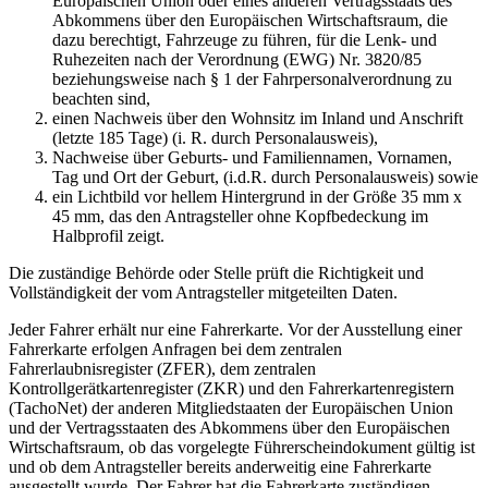
Europäischen Union oder eines anderen Vertragsstaats des
Abkommens über den Europäischen Wirtschaftsraum, die
dazu berechtigt, Fahrzeuge zu führen, für die Lenk- und
Ruhezeiten nach der Verordnung (EWG) Nr. 3820/85
beziehungsweise nach § 1 der Fahrpersonalverordnung zu
beachten sind,
einen Nachweis über den Wohnsitz im Inland und Anschrift
(letzte 185 Tage) (i. R. durch Personalausweis),
Nachweise über Geburts- und Familiennamen, Vornamen,
Tag und Ort der Geburt, (i.d.R. durch Personalausweis) sowie
ein Lichtbild vor hellem Hintergrund in der Größe 35 mm x
45 mm, das den Antragsteller ohne Kopfbedeckung im
Halbprofil zeigt.
Die zuständige Behörde oder Stelle prüft die Richtigkeit und
Vollständigkeit der vom Antragsteller mitgeteilten Daten.
Jeder Fahrer erhält nur eine Fahrerkarte. Vor der Ausstellung einer
Fahrerkarte erfolgen Anfragen bei dem zentralen
Fahrerlaubnisregister (ZFER), dem zentralen
Kontrollgerätkartenregister (ZKR) und den Fahrerkartenregistern
(TachoNet) der anderen Mitgliedstaaten der Europäischen Union
und der Vertragsstaaten des Abkommens über den Europäischen
Wirtschaftsraum, ob das vorgelegte Führerscheindokument gültig ist
und ob dem Antragsteller bereits anderweitig eine Fahrerkarte
ausgestellt wurde. Der Fahrer hat die Fahrerkarte zuständigen