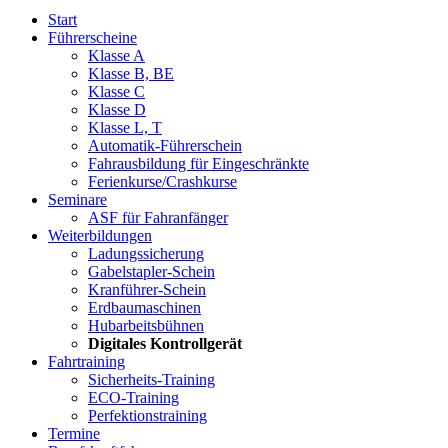
Start
Führerscheine
Klasse A
Klasse B, BE
Klasse C
Klasse D
Klasse L, T
Automatik-Führerschein
Fahrausbildung für Eingeschränkte
Ferienkurse/Crashkurse
Seminare
ASF für Fahranfänger
Weiterbildungen
Ladungssicherung
Gabelstapler-Schein
Kranführer-Schein
Erdbaumaschinen
Hubarbeitsbühnen
Digitales Kontrollgerät
Fahrtraining
Sicherheits-Training
ECO-Training
Perfektionstraining
Termine