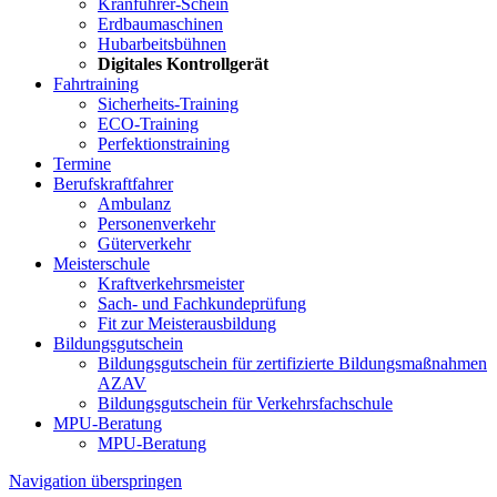
Kranführer-Schein
Erdbaumaschinen
Hubarbeitsbühnen
Digitales Kontrollgerät
Fahrtraining
Sicherheits-Training
ECO-Training
Perfektionstraining
Termine
Berufskraftfahrer
Ambulanz
Personenverkehr
Güterverkehr
Meisterschule
Kraftverkehrsmeister
Sach- und Fachkundeprüfung
Fit zur Meisterausbildung
Bildungsgutschein
Bildungsgutschein für zertifizierte Bildungsmaßnahmen
AZAV
Bildungsgutschein für Verkehrsfachschule
MPU-Beratung
MPU-Beratung
Navigation überspringen