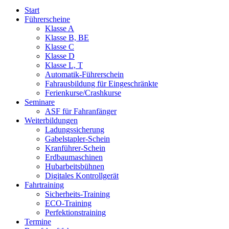
Start
Führerscheine
Klasse A
Klasse B, BE
Klasse C
Klasse D
Klasse L, T
Automatik-Führerschein
Fahrausbildung für Eingeschränkte
Ferienkurse/Crashkurse
Seminare
ASF für Fahranfänger
Weiterbildungen
Ladungssicherung
Gabelstapler-Schein
Kranführer-Schein
Erdbaumaschinen
Hubarbeitsbühnen
Digitales Kontrollgerät
Fahrtraining
Sicherheits-Training
ECO-Training
Perfektionstraining
Termine