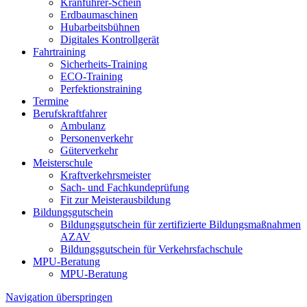
Kranführer-Schein
Erdbaumaschinen
Hubarbeitsbühnen
Digitales Kontrollgerät
Fahrtraining
Sicherheits-Training
ECO-Training
Perfektionstraining
Termine
Berufskraftfahrer
Ambulanz
Personenverkehr
Güterverkehr
Meisterschule
Kraftverkehrsmeister
Sach- und Fachkundeprüfung
Fit zur Meisterausbildung
Bildungsgutschein
Bildungsgutschein für zertifizierte Bildungsmaßnahmen
AZAV
Bildungsgutschein für Verkehrsfachschule
MPU-Beratung
MPU-Beratung
Navigation überspringen