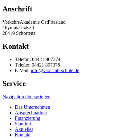
Anschrift
VerkehrsAkademie OstFriesland
Olympiastraße 1
26419 Schortens
Kontakt
Telefon: 04421 807374
Telefax: 04421 807376
E-Mail:
info@vaof-fahrschule.de
Service
Navigation überspringen
Das Unternehmen
Ansprechpartner
Finanzierung
Standort
Aktuelles
Kontakt