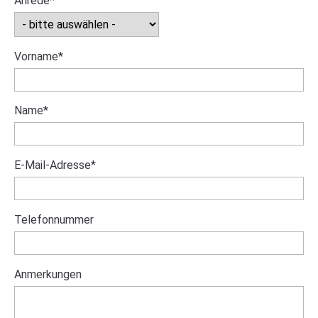
Anrede
*
Pflichtfeld
Vorname
*
Pflichtfeld
Name
*
Pflichtfeld
E-Mail-Adresse
*
Telefonnummer
Anmerkungen