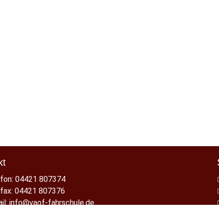
kt
fon: 04421 807374
fax: 04421 807376
il:
info@vaof-fahrschule.de