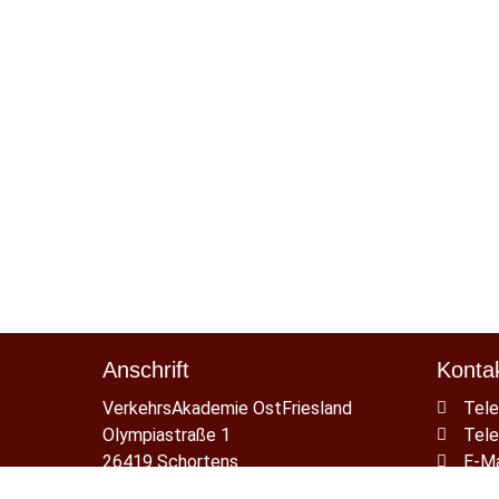
Anschrift
Konta
VerkehrsAkademie OstFriesland
Tele
Olympiastraße 1
Tele
26419 Schortens
E-Ma