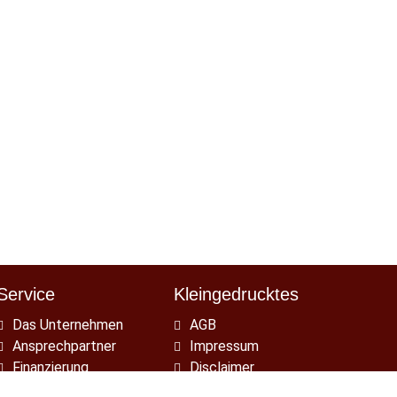
Service
Kleingedrucktes
Navigation
Navigation
Das Unternehmen
AGB
überspringen
überspringen
Ansprechpartner
Impressum
Finanzierung
Disclaimer
Standort
Datenschutz